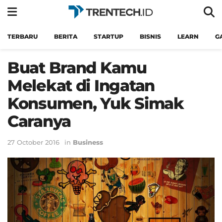
TERBARU
BERITA
STARTUP
BISNIS
LEARN
G
Buat Brand Kamu
Melekat di Ingatan
Konsumen, Yuk Simak
Caranya
27 October 2016
in
Business