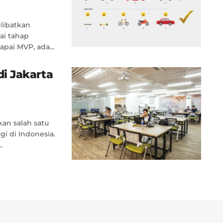
libatkan
ai tahap
ai MVP, ada...
i Jakarta
an salah satu
gi di Indonesia.
.