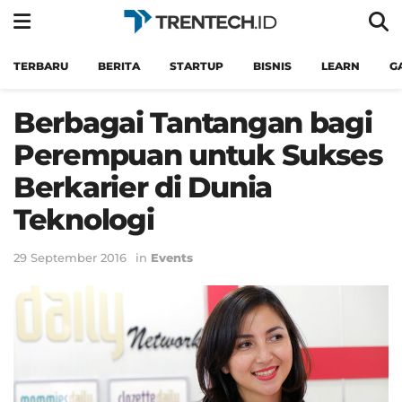
TERBARU
BERITA
STARTUP
BISNIS
LEARN
G
Berbagai Tantangan bagi
Perempuan untuk Sukses
Berkarier di Dunia
Teknologi
29 September 2016
in
Events