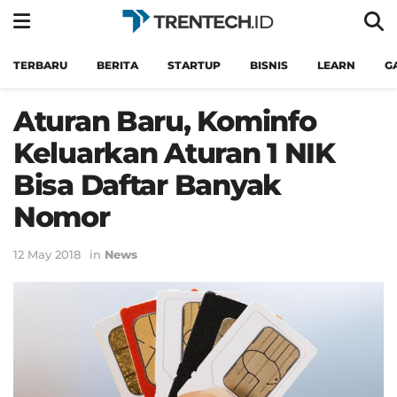
TERBARU
BERITA
STARTUP
BISNIS
LEARN
G
Aturan Baru, Kominfo
Keluarkan Aturan 1 NIK
Bisa Daftar Banyak
Nomor
12 May 2018
in
News