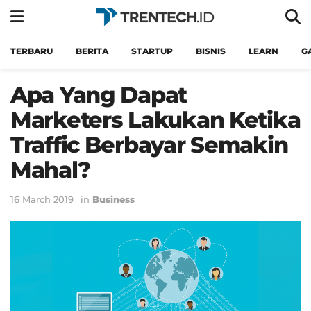
TERBARU
BERITA
STARTUP
BISNIS
LEARN
G
Apa Yang Dapat
Marketers Lakukan Ketika
Traffic Berbayar Semakin
Mahal?
16 March 2019
in
Business