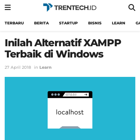
TERBARU
BERITA
STARTUP
BISNIS
LEARN
G
Inilah Alternatif XAMPP
Terbaik di Windows
27 April 2018
in
Learn