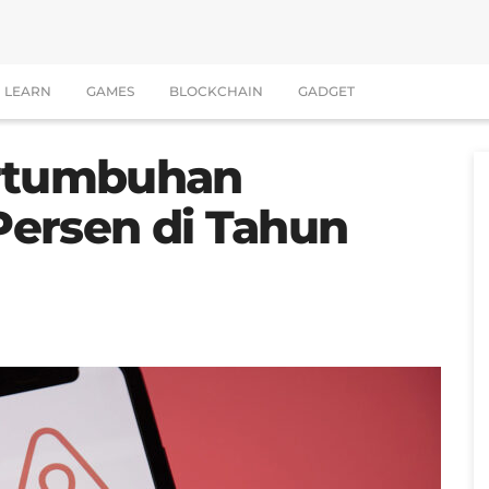
LEARN
GAMES
BLOCKCHAIN
GADGET
ertumbuhan
ersen di Tahun