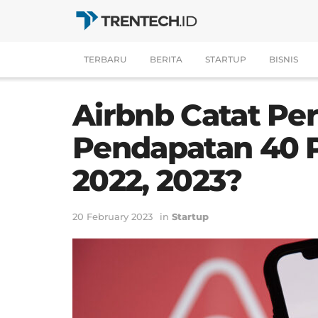
TERBARU
BERITA
STARTUP
BISNIS
Airbnb Catat P
Pendapatan 40 P
2022, 2023?
20 February 2023
in
Startup