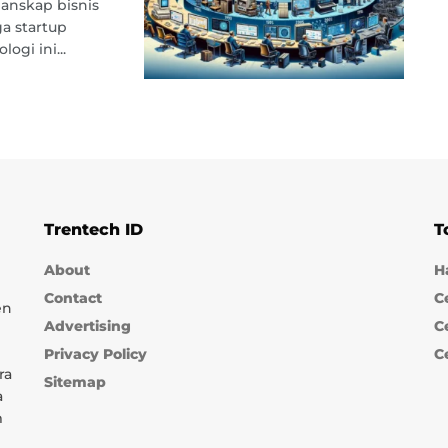
anskap bisnis
a startup
gi ini...
Trentech ID
T
About
H
Contact
C
en
Advertising
C
Privacy Policy
C
ra
Sitemap
a
m