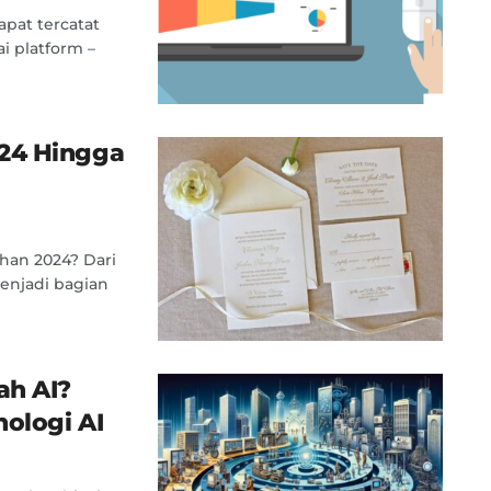
apat tercatat
i platform –
24 Hingga
han 2024? Dari
enjadi bagian
ah AI?
ologi AI