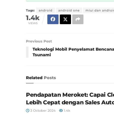
Tags:
android
android one
miui dan androi
1.4k
VIEWS
Previous Post
Teknologi Mobil Penyelamat Bencan
Tsunami
Related
Posts
Pendapatan Meroket: Capai Cl
Lebih Cepat dengan Sales Au
3 October 2024
1.4k