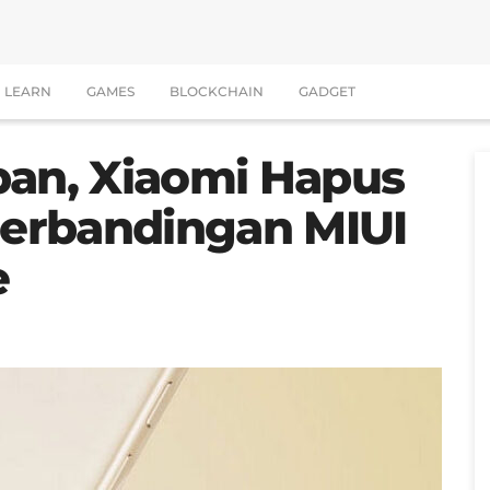
LEARN
GAMES
BLOCKCHAIN
GADGET
pan, Xiaomi Hapus
 Perbandingan MIUI
e