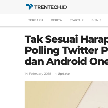
TERBARU
BERITA
STARTUP
BISNIS
Tak Sesuai Hara
Polling Twitter
dan Android On
14 February 2018
in
Update