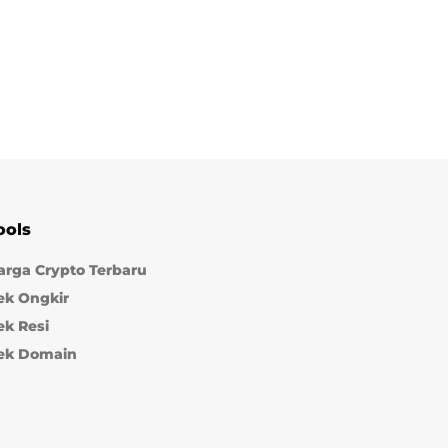
ools
arga Crypto Terbaru
ek Ongkir
ek Resi
ek Domain