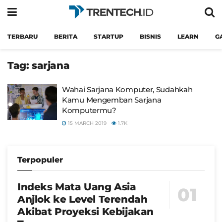
TERBARU
BERITA
STARTUP
BISNIS
LEARN
G
Tag:
sarjana
Wahai Sarjana Komputer, Sudahkah
Kamu Mengemban Sarjana
Komputermu?
15 MARCH 2019
1.7K
Terpopuler
Indeks Mata Uang Asia
Anjlok ke Level Terendah
Akibat Proyeksi Kebijakan