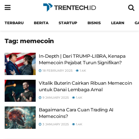
TERBARU
BERITA
STARTUP
BISNIS
LEARN
G
Tag:
memecoin
In-Depth | Dari TRUMP-LIBRA, Kenapa
Memecoin Pejabat Turun Signifikan?
18 FEBRUARY 2025
1.4K
Vitalik Buterin Cairkan Ribuan Memecoin
untuk Danai Lembaga Amal
9 JANUARY 2025
1.4K
Bagaimana Cara Cuan Trading AI
Memecoins?
3 JANUARY 2025
1.4K