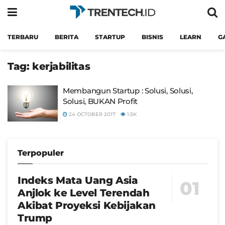
TERBARU
BERITA
STARTUP
BISNIS
LEARN
G
Tag:
kerjabilitas
Membangun Startup : Solusi, Solusi,
Solusi, BUKAN Profit
24 OCTOBER 2017
1.5K
Terpopuler
Indeks Mata Uang Asia
Anjlok ke Level Terendah
Akibat Proyeksi Kebijakan
Trump