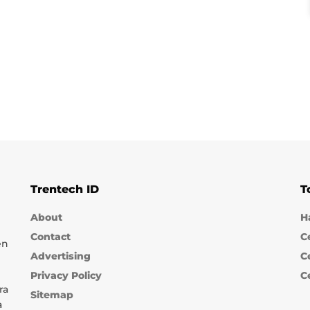
Trentech ID
T
About
H
Contact
C
en
Advertising
C
Privacy Policy
C
ra
Sitemap
a