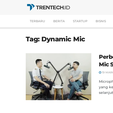
TERBARU
BERITA
STARTUP
BISNIS
Tag:
Dynamic Mic
Perb
Mic 
19 MAR
Microp
yang ke
selanju