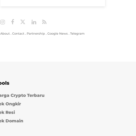
About
.
Contact
.
Partnership
.
Google News
.
Telegram
ools
arga Crypto Terbaru
ek Ongkir
ek Resi
ek Domain