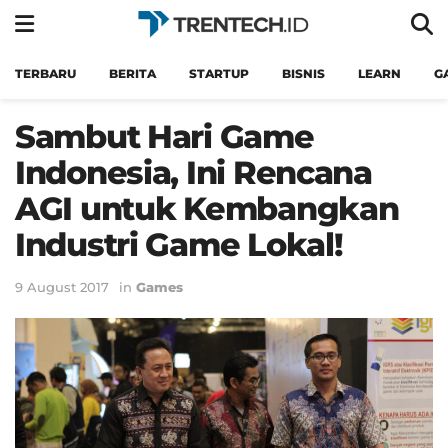
TERBARU
BERITA
STARTUP
BISNIS
LEARN
G
Sambut Hari Game
Indonesia, Ini Rencana
AGI untuk Kembangkan
Industri Game Lokal!
9 August 2017
in
Games