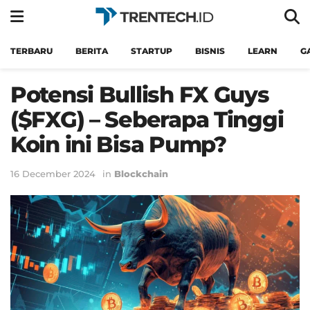
TERBARU
BERITA
STARTUP
BISNIS
LEARN
G
Potensi Bullish FX Guys
($FXG) – Seberapa Tinggi
Koin ini Bisa Pump?
16 December 2024
in
Blockchain