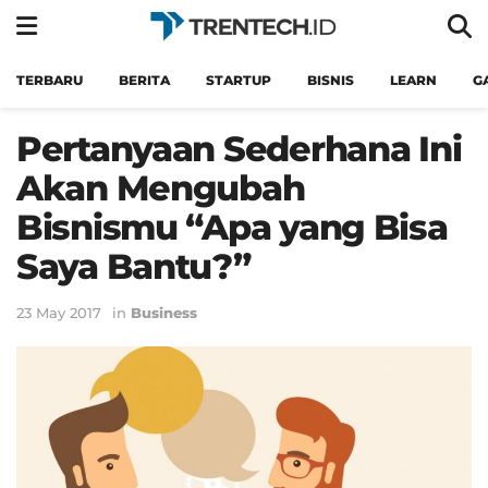
TERBARU
BERITA
STARTUP
BISNIS
LEARN
G
Pertanyaan Sederhana Ini
Akan Mengubah
Bisnismu “Apa yang Bisa
Saya Bantu?”
23 May 2017
in
Business