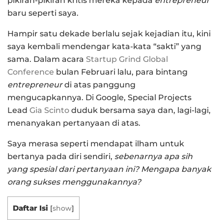
pikiran-pikiran kritis mereka kepada
entrepreneur
baru seperti saya.
Hampir satu dekade berlalu sejak kejadian itu, kini
saya kembali mendengar kata-kata “sakti” yang
sama. Dalam acara
Startup Grind Global
Conference
bulan Februari lalu, para bintang
entrepreneur
di atas panggung
mengucapkannya. Di Google, Special Projects
Lead
Gia Scinto
duduk bersama saya dan, lagi-lagi,
menanyakan pertanyaan di atas.
Saya merasa seperti mendapat ilham untuk
bertanya pada diri sendiri,
sebenarnya apa sih
yang spesial dari pertanyaan ini? Mengapa banyak
orang sukses menggunakannya?
Daftar Isi
[
show
]