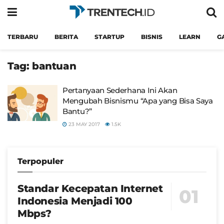
TERBARU
BERITA
STARTUP
BISNIS
LEARN
G
Tag:
bantuan
Pertanyaan Sederhana Ini Akan
Mengubah Bisnismu “Apa yang Bisa Saya
Bantu?”
23 MAY 2017
1.5K
Terpopuler
Standar Kecepatan Internet
Indonesia Menjadi 100
Mbps?