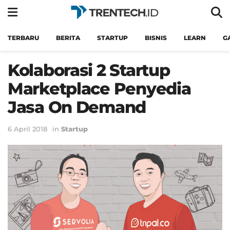
TERBARU
BERITA
STARTUP
BISNIS
LEARN
G
Kolaborasi 2 Startup
Marketplace Penyedia
Jasa On Demand
6 April 2018
in
Startup