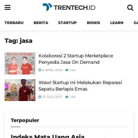
TERBARU
BERITA
STARTUP
BISNIS
LEARN
G
Tag:
jasa
Kolaborasi 2 Startup Marketplace
Penyedia Jasa On Demand
6 APRIL 2018
1.4K
Waw! Startup Ini Melakukan Reparasi
Sepatu Berlapis Emas
27 JULY 2017
1.4K
Terpopuler
Indeks Mata Uang Asia