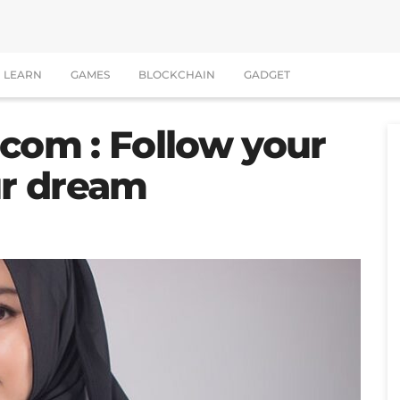
LEARN
GAMES
BLOCKCHAIN
GADGET
com : Follow your
ur dream