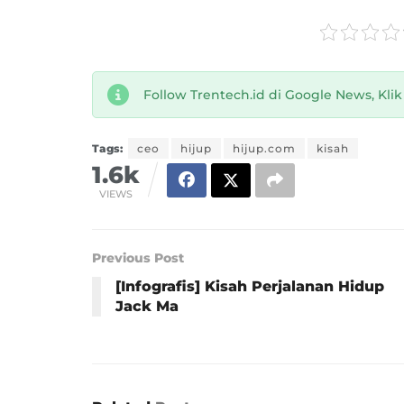
Follow Trentech.id di Google News, Kli
Tags:
ceo
hijup
hijup.com
kisah
1.6k
VIEWS
Previous Post
[Infografis] Kisah Perjalanan Hidup
Jack Ma