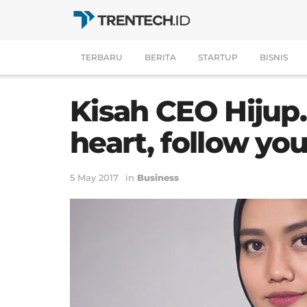
TERBARU
BERITA
STARTUP
BISNIS
Kisah CEO Hijup.
heart, follow yo
5 May 2017
in
Business