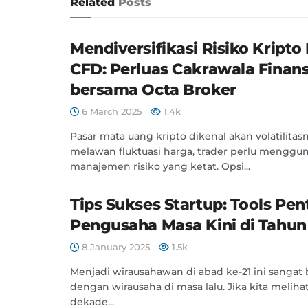
Related
Posts
Mendiversifikasi Risiko Kripto
CFD: Perluas Cakrawala Finans
bersama Octa Broker
6 March 2025
1.4k
Pasar mata uang kripto dikenal akan volatilitas
melawan fluktuasi harga, trader perlu menggun
manajemen risiko yang ketat. Opsi...
Tips Sukses Startup: Tools Pen
Pengusaha Masa Kini di Tahun
8 January 2025
1.5k
Menjadi wirausahawan di abad ke-21 ini sangat
dengan wirausaha di masa lalu. Jika kita melihat
dekade...