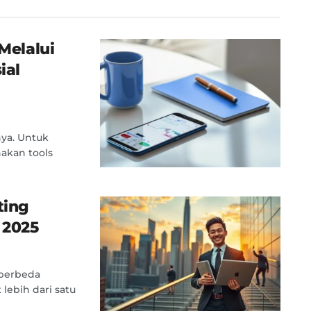
 Melalui
ial
nya. Untuk
akan tools
ting
 2025
 berbeda
 lebih dari satu