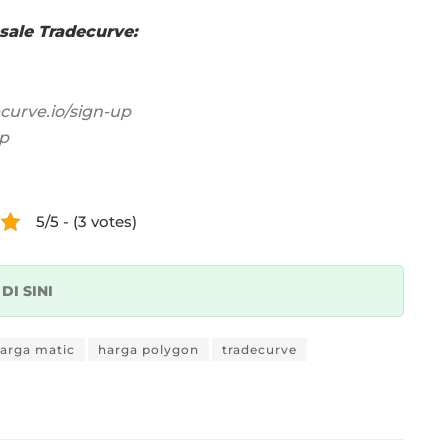
sale Tradecurve:
ecurve.io/sign-up
pp
5/5 - (3 votes)
k
DI SINI
arga matic
harga polygon
tradecurve