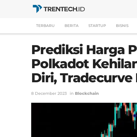
TERBARU
BERITA
STARTUP
BISNIS
Prediksi Harga 
Polkadot Kehil
Diri, Tradecurve
8 December 2023
in
Blockchain