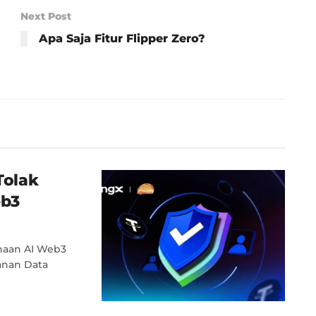
Next Post
Apa Saja Fitur Flipper Zero?
Tolak
eb3
haan AI Web3
manan Data