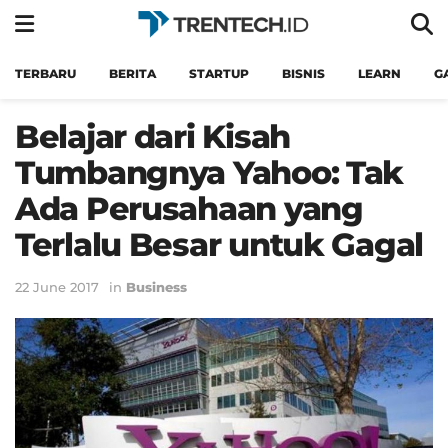
TERBARU
BERITA
STARTUP
BISNIS
LEARN
G
Belajar dari Kisah
Tumbangnya Yahoo: Tak
Ada Perusahaan yang
Terlalu Besar untuk Gagal
22 June 2017
in
Business