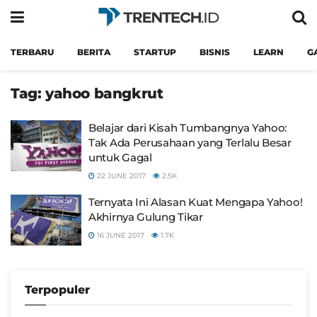
TERBARU
BERITA
STARTUP
BISNIS
LEARN
G
Tag:
yahoo bangkrut
Belajar dari Kisah Tumbangnya Yahoo:
Tak Ada Perusahaan yang Terlalu Besar
untuk Gagal
22 JUNE 2017
2.5K
Ternyata Ini Alasan Kuat Mengapa Yahoo!
Akhirnya Gulung Tikar
16 JUNE 2017
1.7K
Terpopuler