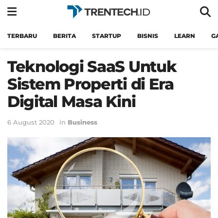
TERBARU
BERITA
STARTUP
BISNIS
LEARN
G
Teknologi SaaS Untuk
Sistem Properti di Era
Digital Masa Kini
6 August 2020
in
Business