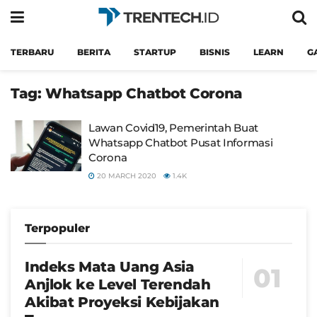
TERBARU
BERITA
STARTUP
BISNIS
LEARN
G
Tag:
Whatsapp Chatbot Corona
Lawan Covid19, Pemerintah Buat
Whatsapp Chatbot Pusat Informasi
Corona
20 MARCH 2020
1.4K
Terpopuler
Indeks Mata Uang Asia
Anjlok ke Level Terendah
Akibat Proyeksi Kebijakan