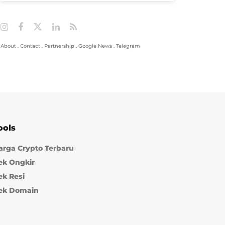
About
.
Contact
.
Partnership
.
Google News
.
Telegram
ools
arga Crypto Terbaru
ek Ongkir
ek Resi
ek Domain