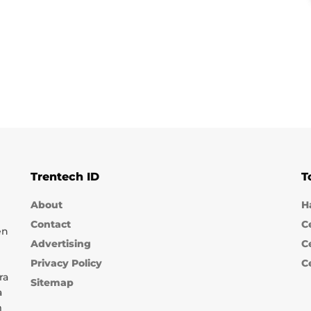
Trentech ID
T
About
H
Contact
C
en
Advertising
C
Privacy Policy
C
ra
Sitemap
a
m