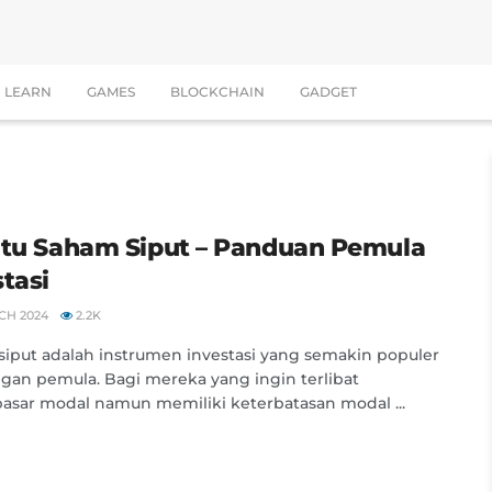
LEARN
GAMES
BLOCKCHAIN
GADGET
itu Saham Siput – Panduan Pemula
stasi
CH 2024
2.2K
iput adalah instrumen investasi yang semakin populer
ngan pemula. Bagi mereka yang ingin terlibat
asar modal namun memiliki keterbatasan modal ...