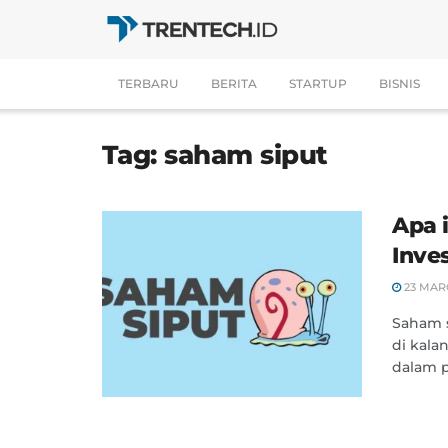
TERBARU
BERITA
STARTUP
BISNIS
Tag:
saham siput
Apa 
Inve
23 MAR
Saham s
di kala
dalam p