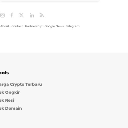
About
.
Contact
.
Partnership
.
Google News
.
Telegram
ools
arga Crypto Terbaru
ek Ongkir
ek Resi
ek Domain