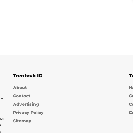
Trentech ID
T
About
H
Contact
C
en
Advertising
C
Privacy Policy
C
ra
Sitemap
a
m