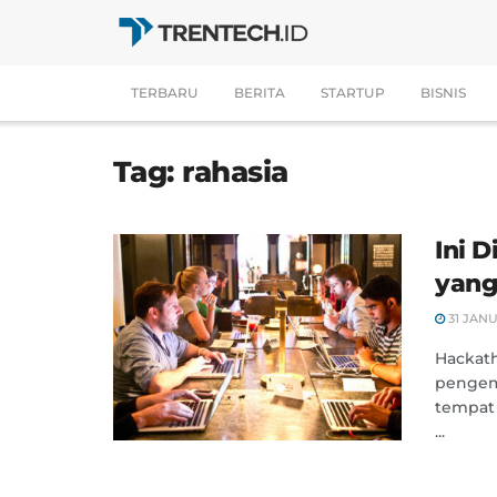
TERBARU
BERITA
STARTUP
BISNIS
Tag:
rahasia
Ini 
yang
31 JANU
Hackat
pengem
tempat 
...