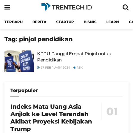
TERBARU
BERITA
STARTUP
BISNIS
LEARN
G
Tag:
pinjol pendidikan
KPPU Panggil Empat Pinjol untuk
Pendidikan
27 FEBRUARY 2024
1.5K
Terpopuler
Indeks Mata Uang Asia
Anjlok ke Level Terendah
Akibat Proyeksi Kebijakan
Trump