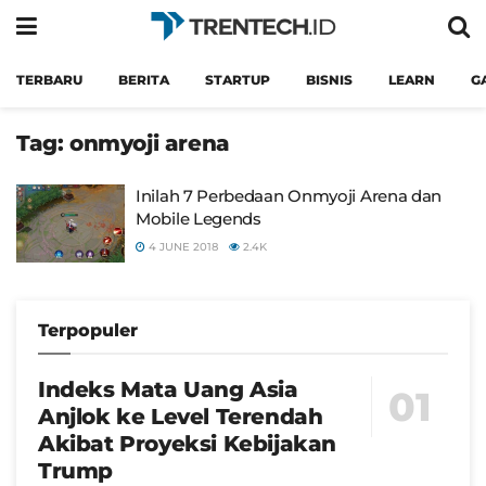
TERBARU
BERITA
STARTUP
BISNIS
LEARN
G
Tag:
onmyoji arena
Inilah 7 Perbedaan Onmyoji Arena dan
Mobile Legends
4 JUNE 2018
2.4K
Terpopuler
Indeks Mata Uang Asia
Anjlok ke Level Terendah
Akibat Proyeksi Kebijakan
Trump