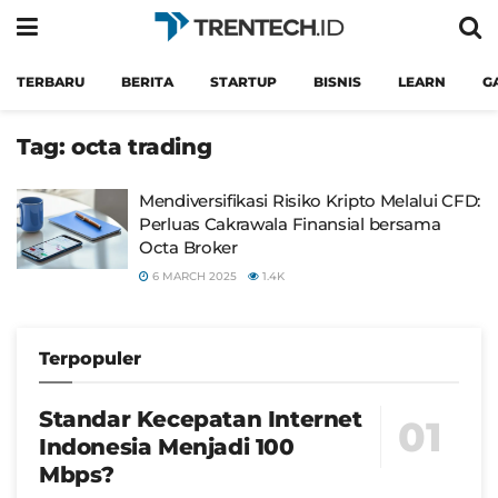
TERBARU
BERITA
STARTUP
BISNIS
LEARN
G
Tag:
octa trading
Mendiversifikasi Risiko Kripto Melalui CFD:
Perluas Cakrawala Finansial bersama
Octa Broker
6 MARCH 2025
1.4K
Terpopuler
Standar Kecepatan Internet
Indonesia Menjadi 100
Mbps?