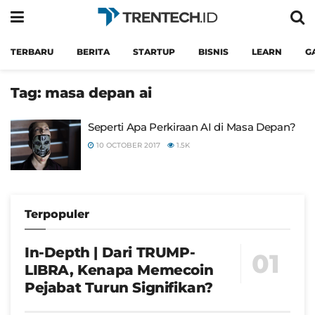
TERBARU
BERITA
STARTUP
BISNIS
LEARN
G
Tag:
masa depan ai
Seperti Apa Perkiraan AI di Masa Depan?
10 OCTOBER 2017
1.5K
Terpopuler
In-Depth | Dari TRUMP-
LIBRA, Kenapa Memecoin
Pejabat Turun Signifikan?