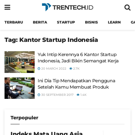
TERBARU
BERITA
STARTUP
BISNIS
LEARN
G
Tag:
Kantor Startup Indonesia
Yuk Intip Kerennya 6 Kantor Startup
Indonesia, Jadi Bikin Semangat Kerja
20 MARCH 2022
2.7K
Ini Dia Tip Mendapatkan Pengguna
Setelah Kamu Membuat Produk
30 SEPTEMBER 2017
1.4K
Terpopuler
Indeks Mata Uang Asia