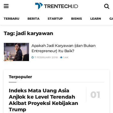
TERBARU
BERITA
STARTUP
BISNIS
LEARN
G
Tag:
jadi karyawan
Apakah Jadi Karyawan (dan Bukan
Entrepreneur) Itu Baik?
7 FEBRUARY 2018
1.4K
Terpopuler
Indeks Mata Uang Asia
Anjlok ke Level Terendah
Akibat Proyeksi Kebijakan
Trump