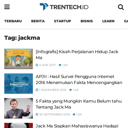
TERBARU
BERITA
STARTUP
BISNIS
LEARN
G
Tag:
jackma
[Infografis] Kisah Perjalanan Hidup Jack
Ma
4 MAY 2017
1.5K
APJII : Hasil Survei Pengguna Internet
2016 Menemukan Fakta Mencengangkan
1 NOVEMBER 2016
1.4K
5 Fakta yang Mungkin Kamu Belum tahu
Tentang Jack Ma
30 SEPTEMBER 2016
1.5K
Jack Ma Siapkan Mahasiswanya Hadapi