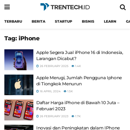
TERBARU
BERITA
STARTUP
BISNIS
LEARN
G
Tag:
iPhone
Apple Segera Jual iPhone 16 di Indonesia,
Larangan Dicabut?
26 FEBRUARY 2025
1.4K
Apple Merugi, Jumlah Pengguna Iphone
di Tiongkok Menurun
16 APRIL 2024
1.5K
Daftar Harga iPhone di Bawah 10 Juta –
Februari 2023
26 FEBRUARY 2023
1.7K
Inovasi dan Peningkatan dalam IPhone