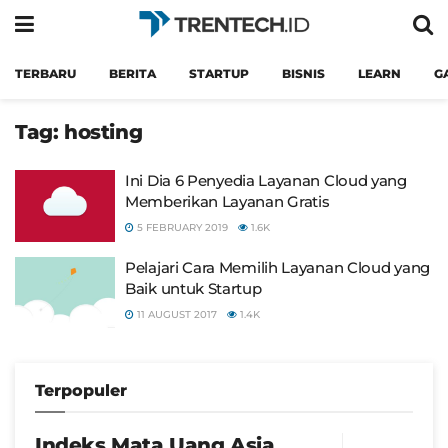
TERBARU
BERITA
STARTUP
BISNIS
LEARN
G
Tag:
hosting
Ini Dia 6 Penyedia Layanan Cloud yang
Memberikan Layanan Gratis
5 FEBRUARY 2019
1.6K
Pelajari Cara Memilih Layanan Cloud yang
Baik untuk Startup
11 AUGUST 2017
1.4K
Terpopuler
Indeks Mata Uang Asia