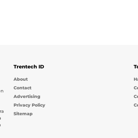
Trentech ID
T
About
H
Contact
C
en
Advertising
C
Privacy Policy
C
ra
Sitemap
a
m