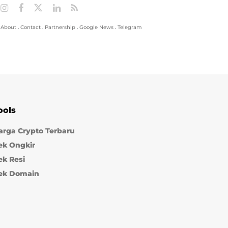
About
.
Contact
.
Partnership
.
Google News
.
Telegram
ools
arga Crypto Terbaru
ek Ongkir
ek Resi
ek Domain