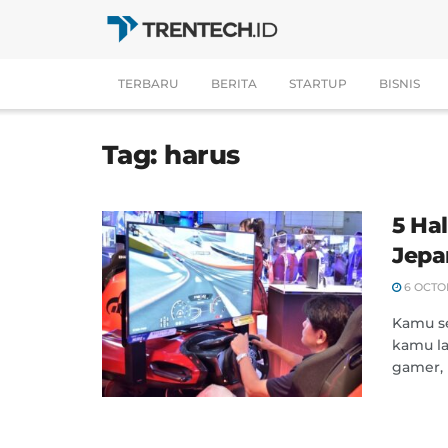
TERBARU
BERITA
STARTUP
BISNIS
Tag:
harus
5 Ha
Jepa
6 OCTO
Kamu se
kamu la
gamer, 