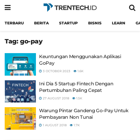
TERBARU
BERITA
STARTUP
BISNIS
LEARN
G
Tag:
go-pay
Keuntungan Menggunakan Aplikasi
GoPay
3 OCTOBER 2023
1.6K
Ini Dia 5 Startup Fintech Dengan
Pertumbuhan Paling Cepat
27 AUGUST 2018
1.5K
Warung Pintar Gandeng Go-Pay Untuk
Pembayaran Non Tunai
1 AUGUST 2018
1.7K