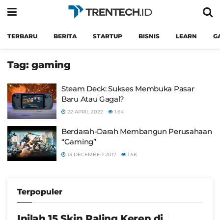
TERBARU
BERITA
STARTUP
BISNIS
LEARN
G
Tag:
gaming
Steam Deck: Sukses Membuka Pasar
Baru Atau Gagal?
22 APRIL 2022
1.6K
Berdarah-Darah Membangun Perusahaan
“Gaming”
13 DECEMBER 2017
1.5K
Terpopuler
Inilah 15 Skin Paling Keren di