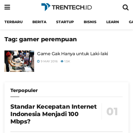
TERBARU
BERITA
STARTUP
BISNIS
LEARN
G
Tag:
gamer perempuan
Game Gak Hanya untuk Laki-laki
9 MAY 2016
1.5K
Terpopuler
Standar Kecepatan Internet
Indonesia Menjadi 100
Mbps?