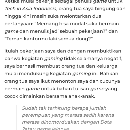
Ketika mulai bekerja sebagai penulis
game
untuk
Tech in Asia Indonesia,
orang tua saya bingung dan
hingga kini masih suka melontarkan dua
pertanyaan: “Memang bisa modal suka bermain
game
dan menulis jadi sebuah pekerjaan?” dan
“Teman kantormu laki semua dong?”
Itulah pekerjaan saya dan dengan membuktikan
bahwa kegiatan
gaming
tidak selamanya negatif,
saya berhasil membuat orang tua dan keluarga
mulai mendukung kegiatan
gaming
ini. Bahkan
orang tua saya ikut menonton saya dan cucunya
bermain
game
untuk bahan tulisan
game
yang
cocok dimainkan bersama anak-anak.
Sudah tak terhitung berapa jumlah
perempuan yang merasa sedih karena
merasa dinomorduakan dengan
Dota
2
atau
game
lainnya