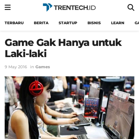
TERBARU
BERITA
STARTUP
BISNIS
LEARN
G
Game Gak Hanya untuk
Laki-laki
9 May 2016
in
Games