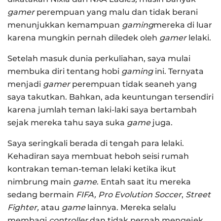
gamer
perempuan yang malu dan tidak berani
menunjukkan kemampuan
gaming
mereka di luar
karena mungkin pernah diledek oleh
gamer
lelaki.
Setelah masuk dunia perkuliahan, saya mulai
membuka diri tentang hobi
gaming
ini. Ternyata
menjadi
gamer
perempuan tidak seaneh yang
saya takutkan. Bahkan, ada keuntungan tersendiri
karena jumlah teman laki-laki saya bertambah
sejak mereka tahu saya suka
game
juga.
Saya seringkali berada di tengah para lelaki.
Kehadiran saya membuat heboh seisi rumah
kontrakan teman-teman lelaki ketika ikut
nimbrung main
game
. Entah saat itu mereka
sedang bermain
FIFA, Pro Evolution Soccer
,
Street
Fighter,
atau
game
lainnya. Mereka selalu
membagi
controller
dan tidak pernah mengejek