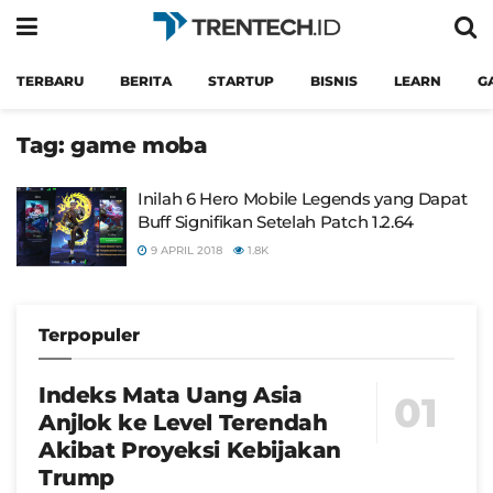
TERBARU
BERITA
STARTUP
BISNIS
LEARN
G
Tag:
game moba
Inilah 6 Hero Mobile Legends yang Dapat
Buff Signifikan Setelah Patch 1.2.64
9 APRIL 2018
1.8K
Terpopuler
Indeks Mata Uang Asia
Anjlok ke Level Terendah
Akibat Proyeksi Kebijakan
Trump