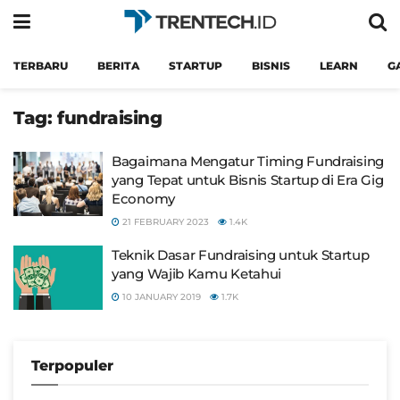
TERBARU
BERITA
STARTUP
BISNIS
LEARN
G
Tag:
fundraising
Bagaimana Mengatur Timing Fundraising
yang Tepat untuk Bisnis Startup di Era Gig
Economy
21 FEBRUARY 2023
1.4K
Teknik Dasar Fundraising untuk Startup
yang Wajib Kamu Ketahui
10 JANUARY 2019
1.7K
Terpopuler