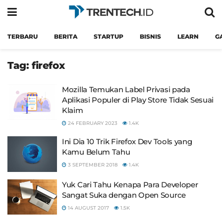
TERBARU
BERITA
STARTUP
BISNIS
LEARN
G
Tag:
firefox
Mozilla Temukan Label Privasi pada
Aplikasi Populer di Play Store Tidak Sesuai
Klaim
24 FEBRUARY 2023
1.4K
Ini Dia 10 Trik Firefox Dev Tools yang
Kamu Belum Tahu
3 SEPTEMBER 2018
1.4K
Yuk Cari Tahu Kenapa Para Developer
Sangat Suka dengan Open Source
14 AUGUST 2017
1.5K