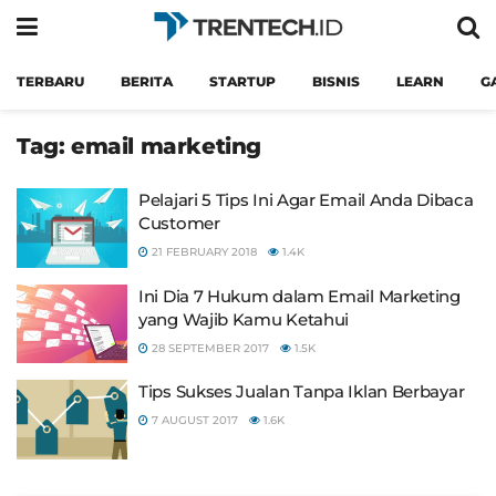
TERBARU
BERITA
STARTUP
BISNIS
LEARN
G
Tag:
email marketing
Pelajari 5 Tips Ini Agar Email Anda Dibaca
Customer
21 FEBRUARY 2018
1.4K
Ini Dia 7 Hukum dalam Email Marketing
yang Wajib Kamu Ketahui
28 SEPTEMBER 2017
1.5K
Tips Sukses Jualan Tanpa Iklan Berbayar
7 AUGUST 2017
1.6K