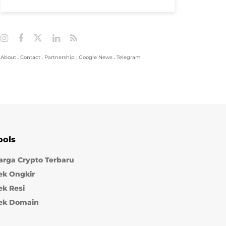
About
.
Contact
.
Partnership
.
Google News
.
Telegram
ools
arga Crypto Terbaru
ek Ongkir
ek Resi
ek Domain