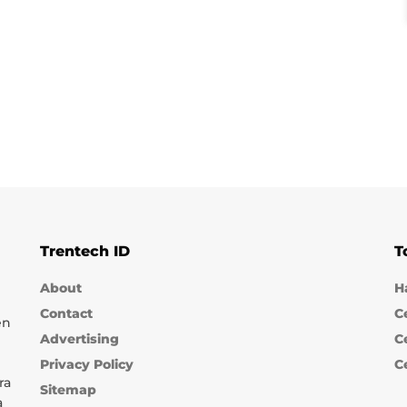
Trentech ID
T
About
H
Contact
C
en
Advertising
C
Privacy Policy
C
ra
Sitemap
a