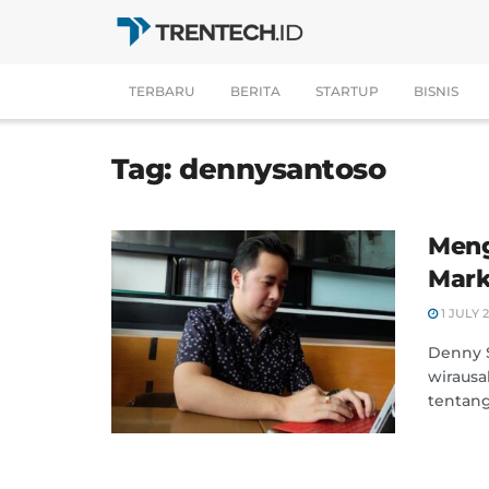
TERBARU
BERITA
STARTUP
BISNIS
Tag:
dennysantoso
Meng
Mark
1 JULY 
Denny S
wirausa
tentang 