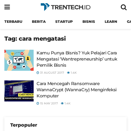
TERBARU
BERITA
STARTUP
BISNIS
LEARN
G
Tag:
cara mengatasi
Kamu Punya Bisnis? Yuk Pelajari Cara
Mengatasi ‘Wantrepreneurship’ untuk
Pemilik Bisnis
31 AUGUST 2017
1.4K
Cara Mencegah Ransomware
WannaCrypt (WannaCry) Menginfeksi
Komputer
15 MAY 2017
1.4K
Terpopuler