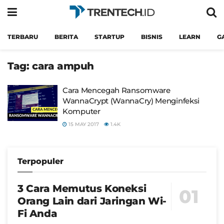
TERBARU
BERITA
STARTUP
BISNIS
LEARN
G
Tag:
cara ampuh
Cara Mencegah Ransomware
WannaCrypt (WannaCry) Menginfeksi
Komputer
15 MAY 2017
1.4K
Terpopuler
3 Cara Memutus Koneksi
Orang Lain dari Jaringan Wi-
Fi Anda