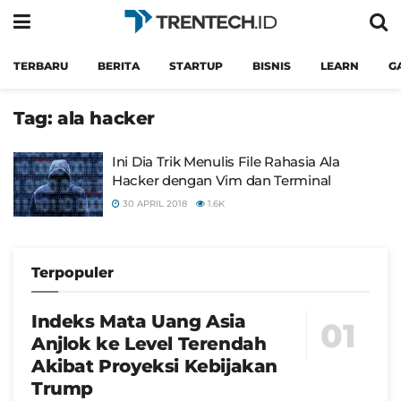
TERBARU
BERITA
STARTUP
BISNIS
LEARN
G
Tag:
ala hacker
Ini Dia Trik Menulis File Rahasia Ala
Hacker dengan Vim dan Terminal
30 APRIL 2018
1.6K
Terpopuler
Indeks Mata Uang Asia
Anjlok ke Level Terendah
Akibat Proyeksi Kebijakan
Trump