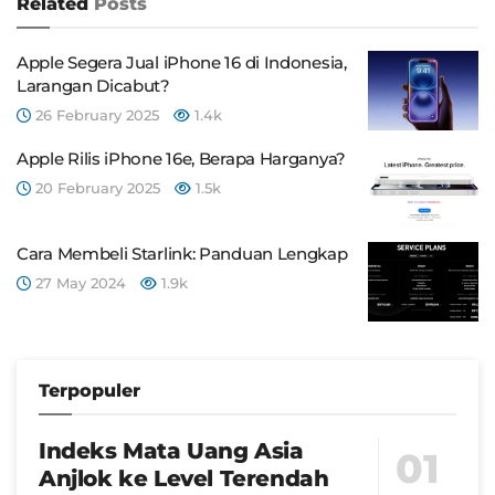
Related
Posts
Apple Segera Jual iPhone 16 di Indonesia,
Larangan Dicabut?
26 February 2025
1.4k
Apple Rilis iPhone 16e, Berapa Harganya?
20 February 2025
1.5k
Cara Membeli Starlink: Panduan Lengkap
27 May 2024
1.9k
Terpopuler
Indeks Mata Uang Asia
Anjlok ke Level Terendah