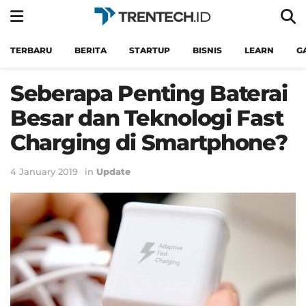
TERBARU
BERITA
STARTUP
BISNIS
LEARN
G
Seberapa Penting Baterai
Besar dan Teknologi Fast
Charging di Smartphone?
4 January 2019
in
Update